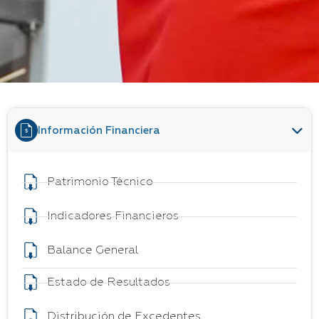
Información Financiera
Patrimonio Técnico
Indicadores Financieros
Balance General
Estado de Resultados
Distribución de Excedentes