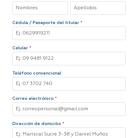
Nombre
Nombre
Ahorro
completo
completo
Rentabilidad
del
del
Cédula / Pasaporte del titular
*
titular
titular
Celular
*
Teléfono convencional
Correo electrónico
*
Dirección de domicilio
*