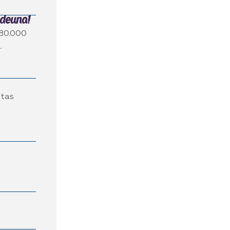
e
380.000
.
ntas
s