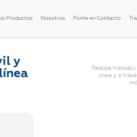
os Productos
Nosotros
Ponte en Contacto
Tr
il y
Realiza transacc
línea
línea y a trav
mó